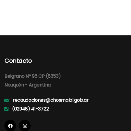
Contacto
Belgrano Nº 98 CP (8353)
Neuquén - Argentina
recaudaciones@chosmalal.gob.ar
(02948) 41-3722